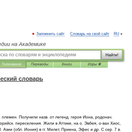
Запомнить сайт
Словарь на свой сайт
RU
едии на Академике
Найти!
Толкования
Переводы
Книги
Игры ⚽
еский словарь
.
племен
.
Получили
назв
.
от
легенд
.
героя
Иона
,
родонач
.
орийск
.
переселения
.
Жили
в
Аттике
,
на
о
.
Эвбея
,
о
-
вах
Хиос
,
М
.
Азии
(
обл
.
Иония
)
в
гг
.
Милет
,
Приена
,
Эфес
и
др
.
С
сер
.
7
в
.