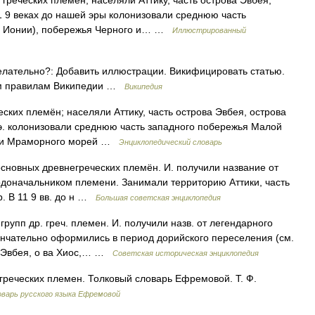
еческих племен; населяли Аттику, часть острова Эвбея,
11 9 веках до нашей эры колонизовали среднюю часть
ть Ионии), побережья Черного и… …
Иллюстрированный
елательно?: Добавить иллюстрации. Викифицировать статью.
ким правилам Википедии …
Википедия
ских племён; населяли Аттику, часть острова Эвбея, острова
н. э. колонизовали среднюю часть западного побережья Малой
го и Мраморного морей …
Энциклопедический словарь
овных древнегреческих племён. И. получили название от
одоначальником племени. Занимали территорию Аттики, часть
р. В 11 9 вв. до н …
Большая советская энциклопедия
 групп др. греч. племен. И. получили назв. от легендарного
нчательно оформились в период дорийского переселения (см.
о. Эвбея, о ва Хиос,… …
Советская историческая энциклопедия
реческих племен. Толковый словарь Ефремовой. Т. Ф.
варь русского языка Ефремовой