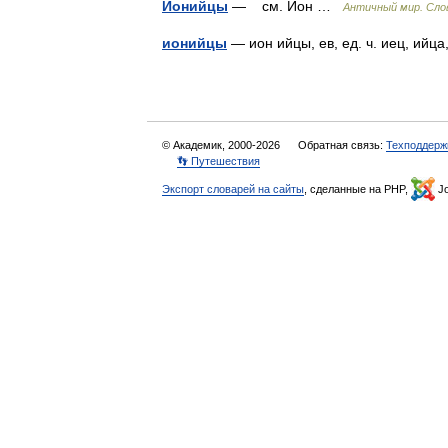
Ионийцы
— см. Ион …
Античный мир. Сло
ионийцы
— ион ийцы, ев, ед. ч. иец, ийц
© Академик, 2000-2026
Обратная связь:
Техподдерж
👣 Путешествия
Экспорт словарей на сайты
, сделанные на PHP,
Jo