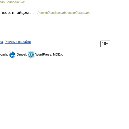
варь-справочник.
а, твор. п. ийцем …
Русский орфографический словарь
ка
,
Реклама на сайте
18+
omla,
Drupal,
WordPress, MODx.