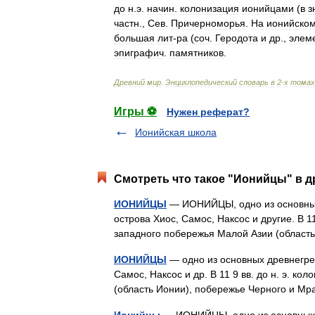
до
н
.
э
.
начин
.
колонизация
ионийцами
(
в
з
частн
.,
Сев
.
Причерноморья
.
На
ионийско
большая
лит
-
ра
(
соч
.
Геродота
и
др
.,
элем
эпиграфич
.
памятников
.
Древний
мир
.
Энциклопедический
словарь
в
2
-
х
томах
Игры ⚽
Нужен реферат?
Ионийская школа
Смотреть что такое "Ионийцы" в д
ИОНИЙЦЫ
— ИОНИЙЦЫ, одно из основных 
острова Хиос, Самос, Наксос и другие. В 
западного побережья Малой Азии (облас
ИОНИЙЦЫ
— одно из основных древнегреч
Самос, Наксос и др. В 11 9 вв. до н. э. к
(область Ионии), побережье Черного и 