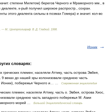
начит
.
степени
Милетом
)
берегов
Черного
и
Мраморного
мм
.,
в
м
диалекте
,
к
-
рый
получил
широкое
распростр
.,
сохран
.
енты
этого
диалекта
сильны
в
поэмах
Гомера
)
и
значит
.
кол
-
во
. —
М
.
:
Центрполиграф
.
В
.
Д
.
Гладкий
.
1998
.
Ионик
ругих словарях:
греческих племен; населяли Аттику, часть острова Эвбея,
11 9 веках до нашей эры колонизовали среднюю часть
ть Ионии), побережья Черного и… …
Современная энциклопедия
еских племен; населяли Аттику, часть о. Эвбея, острова Хиос,
олонизовали среднюю часть западного побережья М. Азии
Мраморного морей …
Большой Энциклопедический словарь