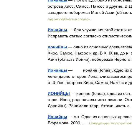
Ионийцы
— ИОНИЙЦЫ, одно из основных гр
острова Хиос, Самос, Наксос и другие. В 
западного побережья Малой Азии (облас
энциклопедический словарь
Ионийцы
— Для улучшения этой статьи ж
Исправить статью согласно стилистичес
ионийцы
— одно из основных древнегрече
Хиос, Самос, Наксос и др. В XI IX вв. до 
Азии (область Ионии), побережье Чёрно
Ионийцы
— ионяне (Íones), одно из осн
легендарного героя Иона, считавшегося р
о. Эвбея, острова Хиос, Самос, Наксос и д
ИОНИЙЦЫ
— ионяне (Iones), одна из осн.
героя Иона, родоначальника племени. Око
Дорийцы). Занимали терр. Аттики, часть 
Ионийцы
— мн. Одно из основных древнег
Ефремова. 2000 …
Современный толковый сло